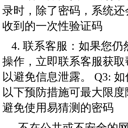
录时，除了密码，系统还
收到的一次性验证码
4. 联系客服：如果您
操作，立即联系客服获取
以避免信息泄露。 Q3: 
以下预防措施可最大限度降
避免使用易猜测的密码
- 不在公共或不安全的网