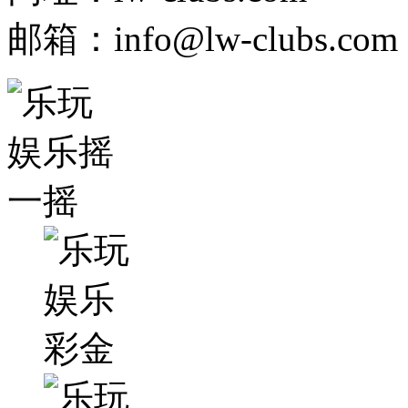
邮箱：info@lw-clubs.com