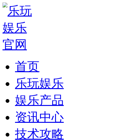
首页
乐玩娱乐
娱乐产品
资讯中心
技术攻略