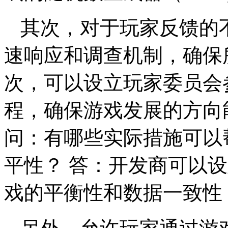
其次，对于玩家反馈的
速响应和调查机制，确保
次，可以设立玩家委员会
程，确保游戏发展的方向
问：有哪些实际措施可以
平性？ 答：开发商可以
戏的平衡性和数据一致性