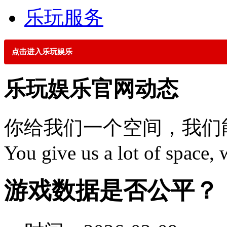
乐玩服务
点击进入乐玩娱乐
乐玩娱乐官网
动态
你给我们一个空间，我们
You give us a lot of space,
游戏数据是否公平？