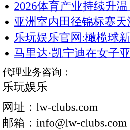
2026体育产业持续升
亚洲室内田径锦标赛天
乐玩娱乐官网:橄榄球
马里达·凯宁迪在女子
代理业务咨询：
乐玩娱乐
网址：lw-clubs.com
邮箱：info@lw-clubs.com