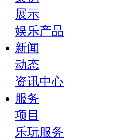
展示
娱乐产品
新闻
动态
资讯中心
服务
项目
乐玩服务