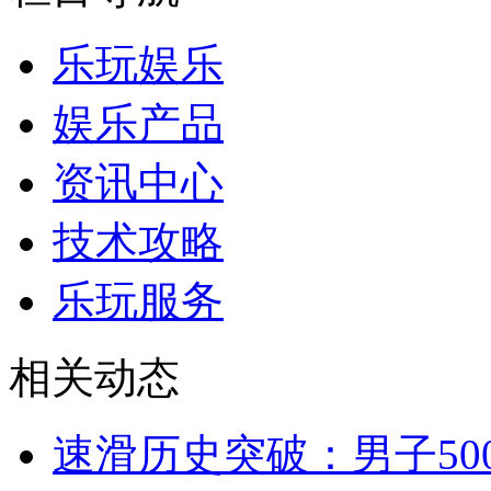
乐玩娱乐
娱乐产品
资讯中心
技术攻略
乐玩服务
相关动态
速滑历史突破：男子50