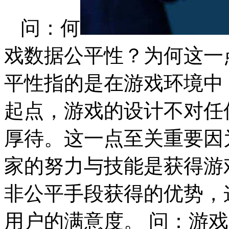
问：何
戏数据公平性？为何这一
平性指的是在游戏环境中
起点，游戏的设计不对任
厚待。这一点至关重要因
家的努力与技能是获得游
非公平手段获得的优势，
用户的满意度。 问：游