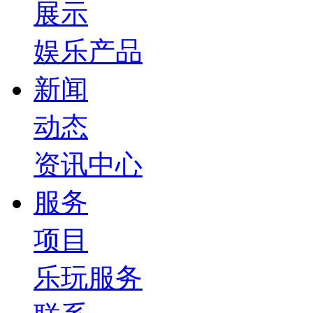
展示
娱乐产品
新闻
动态
资讯中心
服务
项目
乐玩服务