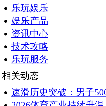
乐玩娱乐
娱乐产品
资讯中心
技术攻略
乐玩服务
相关动态
速滑历史突破：男子50
2026体育产业持续升