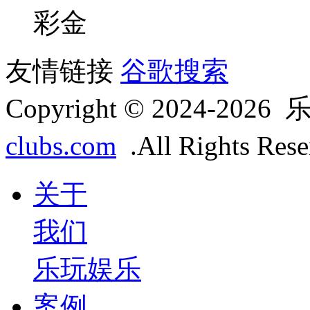
友情链接
谷歌搜索
Copyright © 2024-2
clubs.com
.All Rights Re
关于
我们
乐玩娱乐
案例