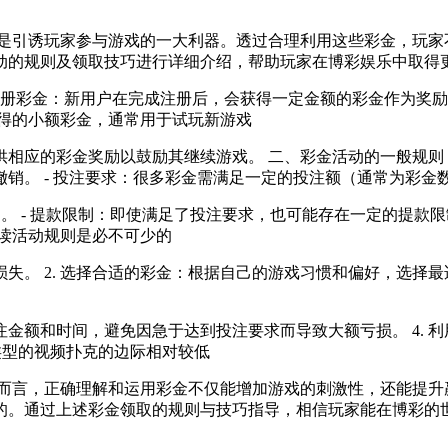
动是引诱玩家参与游戏的一大利器。透过合理利用这些彩金，玩家
动的规则及领取技巧进行详细介绍，帮助玩家在博彩娱乐中取得
 注册彩金：新用户在完成注册后，会获得一定金额的彩金作为奖励
获得的小额彩金，通常用于试玩新游戏
供相应的彩金奖励以鼓励其继续游戏。 二、彩金活动的一般规则 
销。 - 投注要求：很多彩金需满足一定的投注额（通常为彩金
。 - 提款限制：即使满足了投注要求，也可能存在一定的提款
阅读活动规则是必不可少的
失。 2. 选择合适的彩金：根据自己的游戏习惯和偏好，选择
注金额和时间，避免因急于达到投注要求而导致大额亏损。 4.
类型的视频扑克的边际相对较低
家而言，正确理解和运用彩金不仅能增加游戏的刺激性，还能提升
的。通过上述彩金领取的规则与技巧指导，相信玩家能在博彩的