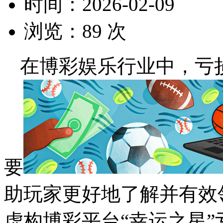
时间：
2026-02-09
浏览：
89 次
在博彩娱乐行业中，亏
要
助玩家更好地了解并有效
虚构博彩平台“幸运之星