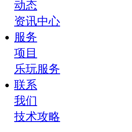
动态
资讯中心
服务
项目
乐玩服务
联系
我们
技术攻略