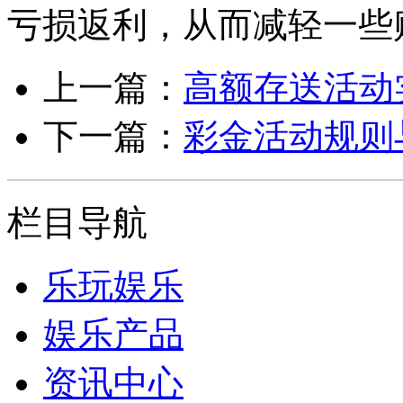
亏损返利，从而减轻一些
上一篇：
高额存送活动
下一篇：
彩金活动规则
栏目导航
乐玩娱乐
娱乐产品
资讯中心