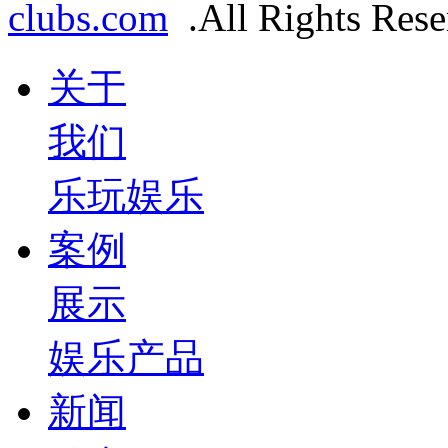
clubs.com
.All Rights Re
关于
我们
乐玩娱乐
案例
展示
娱乐产品
新闻