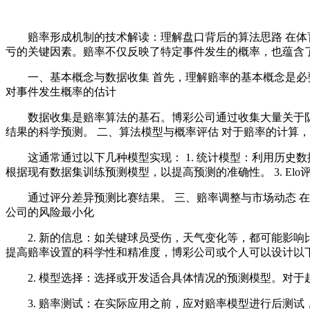
赔率形成机制的技术解读：理解盘口背后的算法思路 在体
亏的关键因素。赔率不仅反映了特定事件发生的概率，也蕴含
一、基本概念与数据收集 首先，理解赔率的基本概念是
对事件发生概率的估计
数据收集是赔率算法的基石。博彩公司通过收集大量关于
结果的科学预测。 二、算法模型与概率评估 对于赔率的计算
这通常通过以下几种模型实现： 1. 统计模型：利用历史
根据现有数据集训练预测模型，以提高预测的准确性。 3. E
通过评分差异预测比赛结果。 三、赔率调整与市场动态 
公司的风险最小化
2. 新的信息：如关键球员受伤，天气变化等，都可能影响
提高赔率设置的科学性和精准度，博彩公司或个人可以设计以下
2. 模型选择：选择或开发适合具体情况的预测模型。对
3. 赔率测试：在实际应用之前，应对赔率模型进行后测试