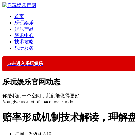
首页
乐玩娱乐
娱乐产品
资讯中心
技术攻略
乐玩服务
点击进入乐玩娱乐
乐玩娱乐官网
动态
你给我们一个空间，我们能做得更好
You give us a lot of space, we can do
赔率形成机制技术解读，理解
时间：
2026-02-10