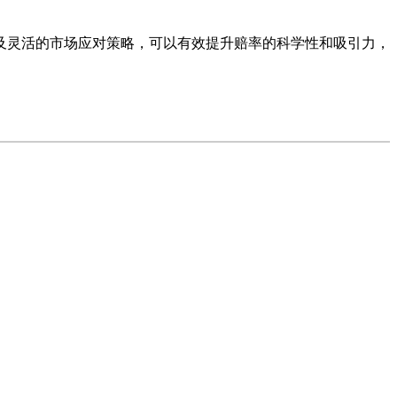
及灵活的市场应对策略，可以有效提升赔率的科学性和吸引力，