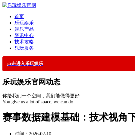
首页
乐玩娱乐
娱乐产品
资讯中心
技术攻略
乐玩服务
点击进入乐玩娱乐
乐玩娱乐官网
动态
你给我们一个空间，我们能做得更好
You give us a lot of space, we can do
赛事数据建模基础：技术视角
时间：
2026-02-10