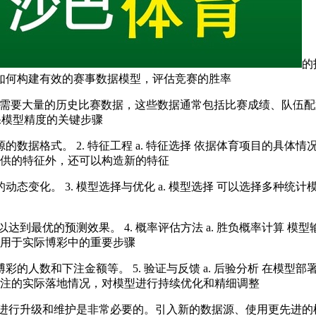
的
如何构建有效的赛事数据模型，评估竞赛的胜率
构建首先需要大量的历史比赛数据，这些数据通常包括比赛成绩、队
洗是确保模型精度的关键步骤
数据格式。 2. 特征工程 a. 特征选择 依据体育项目的具
据提供的特征外，还可以构造新的特征
态变化。 3. 模型选择与优化 a. 模型选择 可以选择多种
以达到最优的预测效果。 4. 概率评估方法 a. 胜负概率计算
型应用于实际博彩中的重要步骤
的人数和下注金额等。 5. 验证与反馈 a. 后验分析 在模
解赌注的实际落地情况，对模型进行持续优化和精细调整
模型进行升级和维护是非常必要的。引入新的数据源、使用更先进