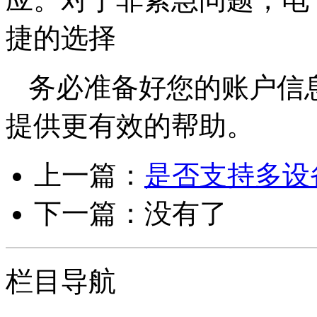
捷的选择
务必准备好您的账户信
提供更有效的帮助。
上一篇：
是否支持多设
下一篇：没有了
栏目导航