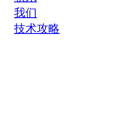
我们
技术攻略