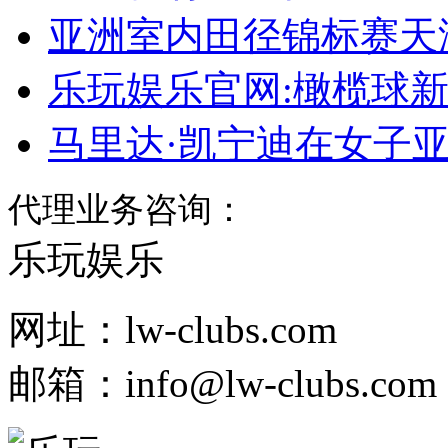
亚洲室内田径锦标赛天
乐玩娱乐官网:橄榄球
马里达·凯宁迪在女子
代理业务咨询：
乐玩娱乐
网址：lw-clubs.com
邮箱：info@lw-clubs.com