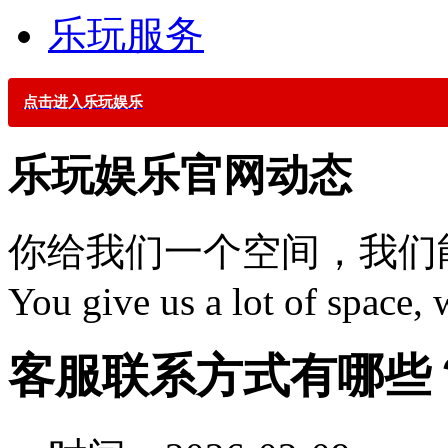
乐玩服务
点击进入乐玩娱乐
乐玩娱乐官网
动态
你给我们一个空间，我们
You give us a lot of space,
客服联系方式有哪些