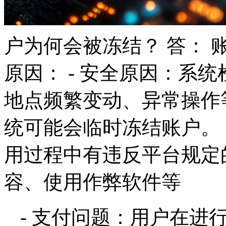
户为何会被冻结？ 答：
原因： - 安全原因：系
地点频繁变动、异常操作
统可能会临时冻结账户。 
用过程中有违反平台规定
容、使用作弊软件等
- 支付问题：用户在进