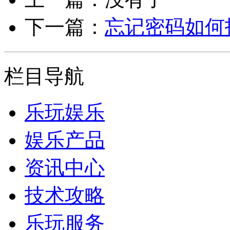
下一篇：
忘记密码如何
栏目导航
乐玩娱乐
娱乐产品
资讯中心
技术攻略
乐玩服务