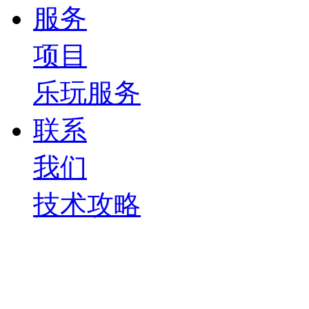
服务
项目
乐玩服务
联系
我们
技术攻略