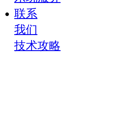
联系
我们
技术攻略