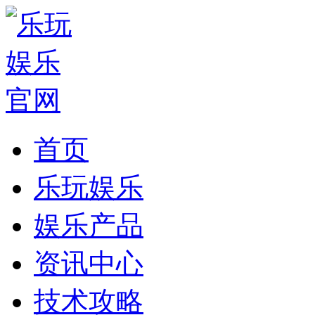
首页
乐玩娱乐
娱乐产品
资讯中心
技术攻略