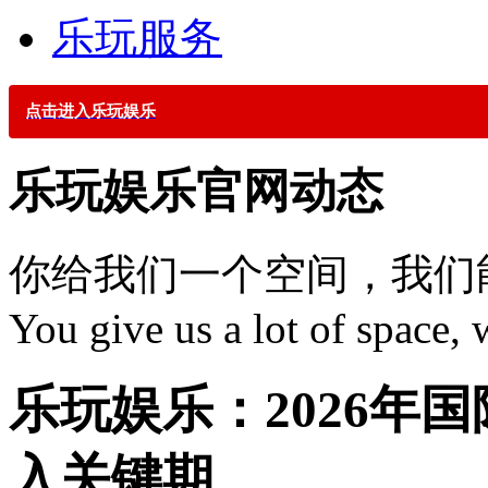
乐玩服务
点击进入乐玩娱乐
乐玩娱乐官网
动态
你给我们一个空间，我们
You give us a lot of space,
乐玩娱乐：2026年
入关键期