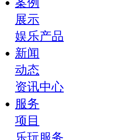
案例
展示
娱乐产品
新闻
动态
资讯中心
服务
项目
乐玩服务