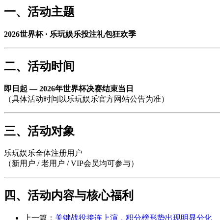
一、活动主题
2026世界杯 · 乐玩娱乐投注礼包狂欢季
二、活动时间
即日起 — 2026年世界杯决赛结束当日
（具体活动时间以乐玩娱乐官方网站公告为准）
三、活动对象
乐玩娱乐全体注册用户
（新用户 / 老用户 / VIP会员均可参与）
四、活动内容与核心福利
上一篇：
关键战役接连上演，积分榜形势出现明显分化