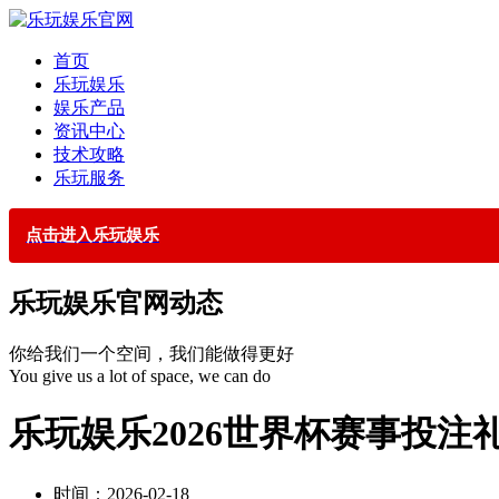
首页
乐玩娱乐
娱乐产品
资讯中心
技术攻略
乐玩服务
点击进入乐玩娱乐
乐玩娱乐官网
动态
你给我们一个空间，我们能做得更好
You give us a lot of space, we can do
乐玩娱乐2026世界杯赛事投注
时间：
2026-02-18