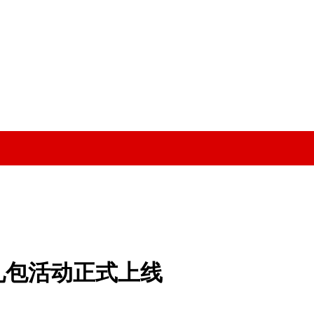
礼包活动正式上线