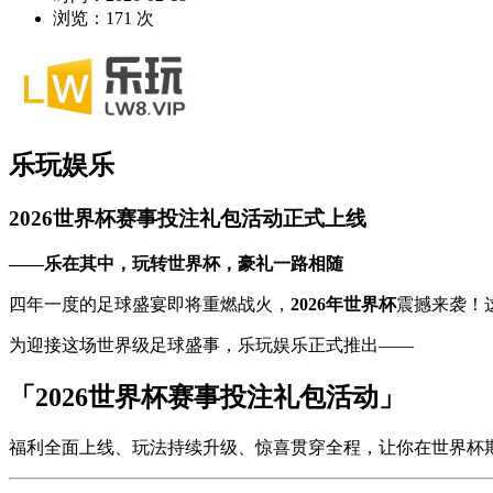
浏览：
171 次
乐玩娱乐
2026世界杯赛事投注礼包活动正式上线
——乐在其中，玩转世界杯，豪礼一路相随
四年一度的足球盛宴即将重燃战火，
2026年世界杯
震撼来袭！
为迎接这场世界级足球盛事，乐玩娱乐正式推出——
「2026世界杯赛事投注礼包活动」
福利全面上线、玩法持续升级、惊喜贯穿全程，让你在世界杯