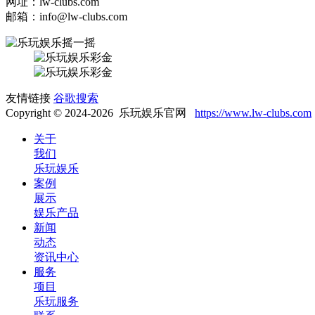
网址：lw-clubs.com
邮箱：info@lw-clubs.com
友情链接
谷歌搜索
Copyright © 2024-2026 乐玩娱乐官网
https://www.lw-clubs.com
关于
我们
乐玩娱乐
案例
展示
娱乐产品
新闻
动态
资讯中心
服务
项目
乐玩服务