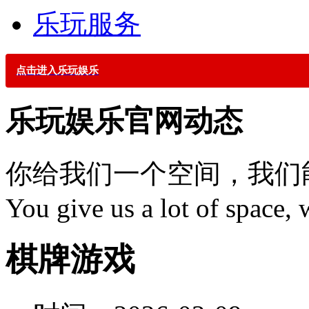
乐玩服务
点击进入乐玩娱乐
乐玩娱乐官网
动态
你给我们一个空间，我们
You give us a lot of space,
棋牌游戏