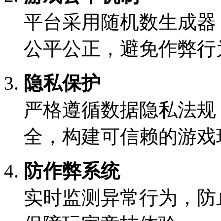
平台采用随机数生成器
公平公正，避免作弊行
隐私保护
严格遵循数据隐私法规
全，构建可信赖的游戏
防作弊系统
实时监测异常行为，防