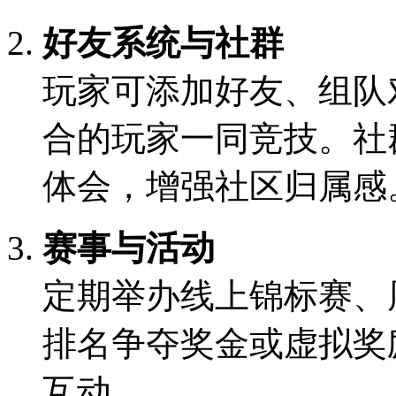
好友系统与社群
玩家可添加好友、组队
合的玩家一同竞技。社
体会，增强社区归属感
赛事与活动
定期举办线上锦标赛、
排名争夺奖金或虚拟奖
互动。