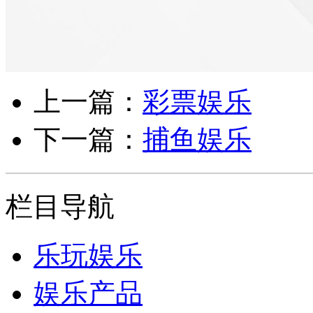
上一篇：
彩票娱乐
下一篇：
捕鱼娱乐
栏目导航
乐玩娱乐
娱乐产品