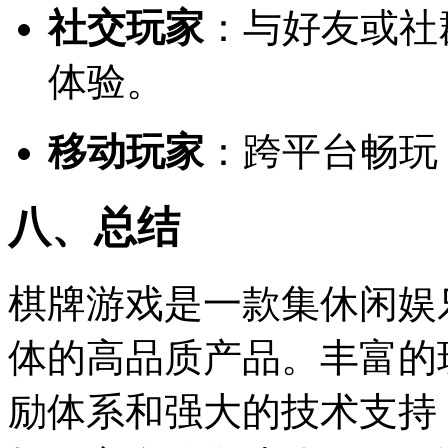
社交玩家
：与好友或社
体验。
移动玩家
：跨平台畅玩
八、总结
棋牌游戏是一款集休闲娱
体的高品质产品。丰富的
励体系和强大的技术支持