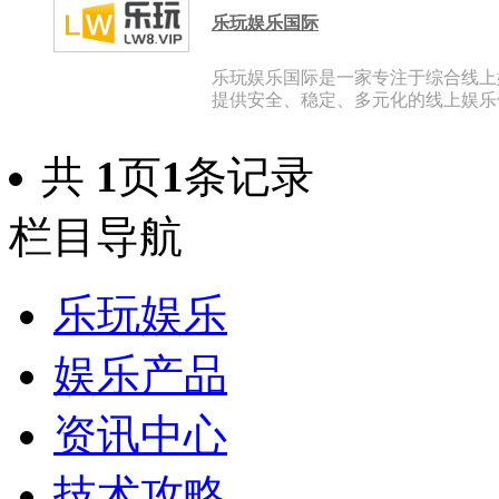
乐玩娱乐国际
乐玩娱乐国际是一家专注于综合线上
提供安全、稳定、多元化的线上娱乐体
共
1
页
1
条记录
栏目导航
乐玩娱乐
娱乐产品
资讯中心
技术攻略