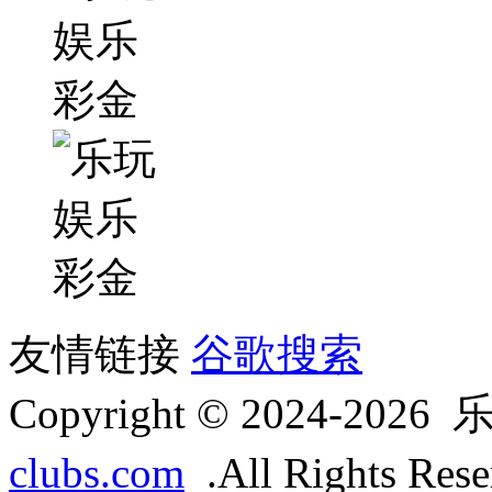
友情链接
谷歌搜索
Copyright © 2024-2
clubs.com
.All Rights Re