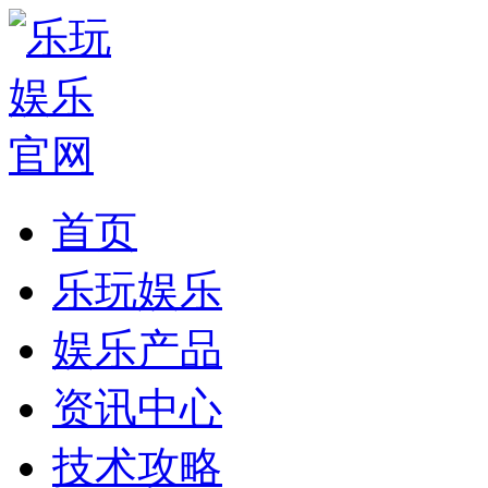
首页
乐玩娱乐
娱乐产品
资讯中心
技术攻略